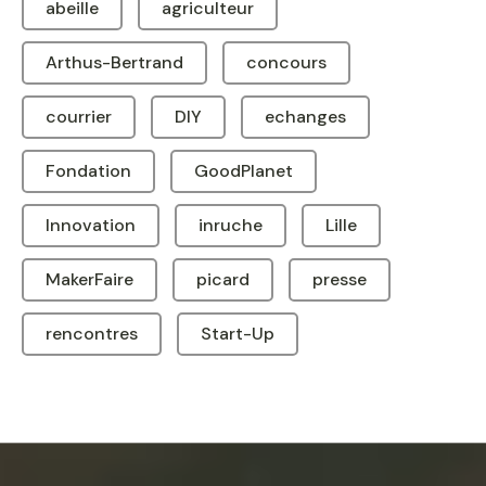
abeille
agriculteur
Arthus-Bertrand
concours
courrier
DIY
echanges
Fondation
GoodPlanet
Innovation
inruche
Lille
MakerFaire
picard
presse
rencontres
Start-Up