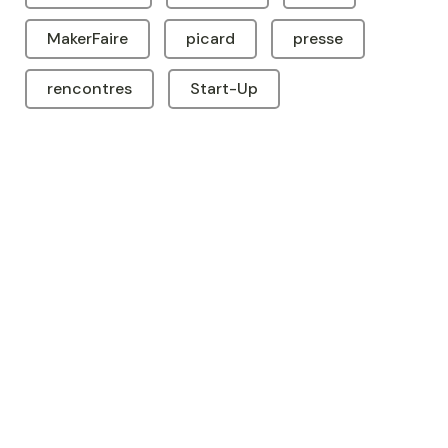
MakerFaire
picard
presse
rencontres
Start-Up