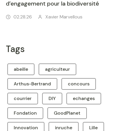
d’engagement pour la biodiversité
02.28.26
Xavier Marvellous
Tags
abeille
agriculteur
Arthus-Bertrand
concours
courrier
DIY
echanges
Fondation
GoodPlanet
Innovation
inruche
Lille