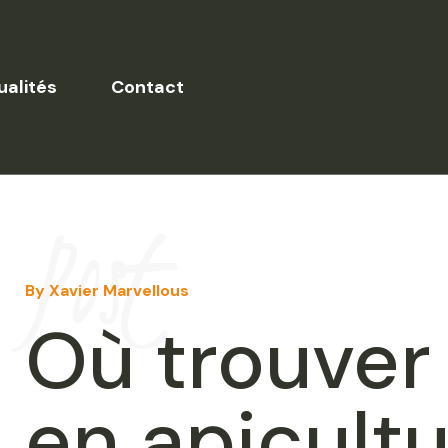
ualités
Contact
Post
By Xavier Marvellous
Où trouver
en apicultu