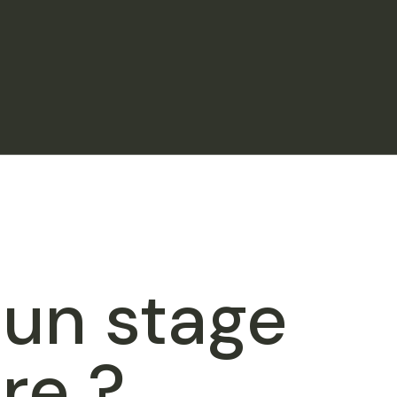
 un stage
re ?