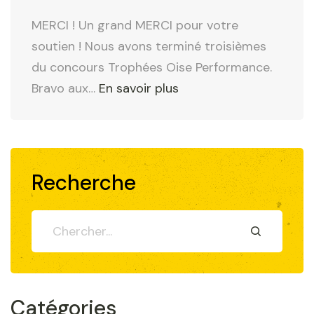
r
MERCI ! Un grand MERCI pour votre
e
soutien ! Nous avons terminé troisièmes
L
du concours Trophées Oise Performance.
i
"
Bravo aux
…
En savoir plus
l
T
l
r
e
o
2
p
Recherche
0
h
1
é
8
e
"
s
O
i
Catégories