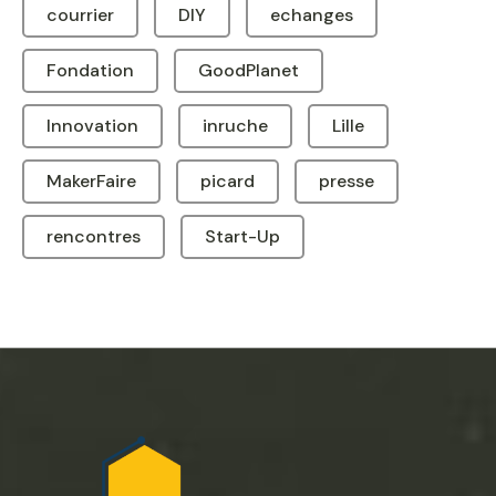
courrier
DIY
echanges
Fondation
GoodPlanet
Innovation
inruche
Lille
MakerFaire
picard
presse
rencontres
Start-Up