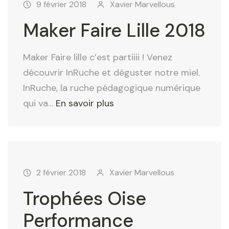
9 février 2018
Xavier Marvellous
Maker Faire Lille 2018
Maker Faire lille c’est partiiii ! Venez
découvrir InRuche et déguster notre miel.
InRuche, la ruche pédagogique numérique
"
qui va
…
En savoir plus
M
a
k
e
2 février 2018
Xavier Marvellous
r
Trophées Oise
F
a
Performance
i