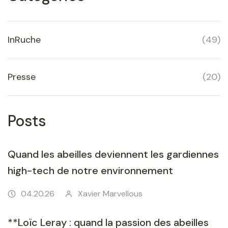
s
e
P
InRuche
(
49
)
e
r
Presse
(
20
)
f
o
r
Posts
m
a
Quand les abeilles deviennent les gardiennes
n
high-tech de notre environnement
c
e
04.20.26
Xavier Marvellous
"
**Loïc Leray : quand la passion des abeilles