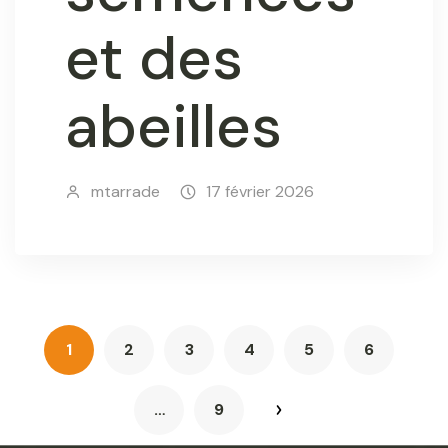
et des
abeilles
mtarrade
17 février 2026
P
1
2
3
4
5
6
a
…
9
N
e