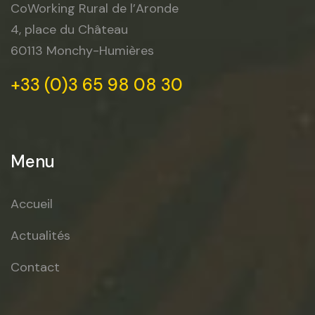
e
CoWorking Rural de l’Aronde
4, place du Château
s
60113 Monchy-Humières
p
+33 (0)3 65 98 08 30
u
b
Menu
l
Accueil
i
Actualités
c
Contact
a